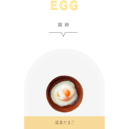
EGG
鶏卵
温泉たまご