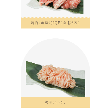
鶏肉（角切り）IQF（急速冷凍）
鶏肉（ミンチ）